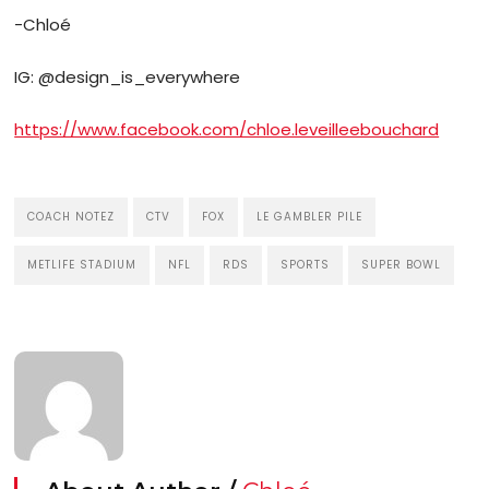
-Chloé
IG: @design_is_everywhere
https://www.facebook.com/chloe.leveilleebouchard
COACH NOTEZ
CTV
FOX
LE GAMBLER PILE
METLIFE STADIUM
NFL
RDS
SPORTS
SUPER BOWL