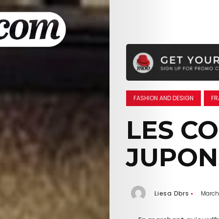
FASHION AND DESIGN
FR
LES C
JUPONS
Liesa Dbrs
March 