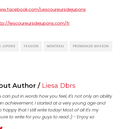
www.facebook.com/Lescoureursdejupons
tp://lescoureursdejupons.com/fr
S JUPONS
FASHION
MONTREAL
PROMENADE MASSON
out Author /
Liesa Dbrs
u can put in words how you feel, it's not only an ability
an achievement. I started at a very young age and
o happy that I still write today! Most of all it's my
ure to write for you guys to read ;) - Enjoy xo