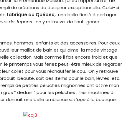
ui sur la Promenade Masson, j’ai eu l’opportunité de
mpli de créations de designer exceptionnelle. Celui-ci
nts
fabriqué au Québec,
une belle fierté à partager.
eurs de Jupons
on y retrouve de tout genre.
mes, hommes, enfants et des accessoires. Pour ceux
ouvé leur maillot de bain et qui aime la mode vintage
elle collection. Mais comme il fait encore froid et que
ur le printemps vous feriez peut-être mieux de regarder
 leur collet pour vous réchauffer le cou. On y retrouve
oduit beauté, soit des items pour le bain, lèvres etc.
a rempli de petites peluches mignonnes ont attiré mon
 gros ” dédain ” pour les peluches . Les machines à
ur donnait une belle ambiance
vintage
à la boutique.