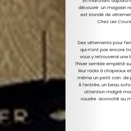
En marchant aujourd’h
découvrir un magasin re
est inondé de vêteme
Chez
Les Cour
Des vêtements pour fem
qui n’ont pas encore tr
vous y retrouverai une b
l’hiver semble empiété s
leur racks à chapeaux et
même un petit coin de pr
À l’entrée, un beau sof
attention malgré mon
coudre accroché au m