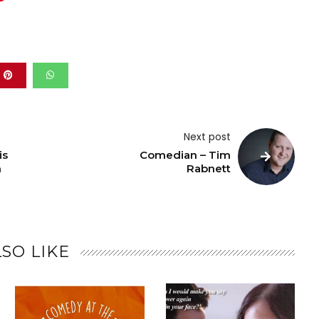
Next post
is
Comedian – Tim
n
Rabnett
SO LIKE