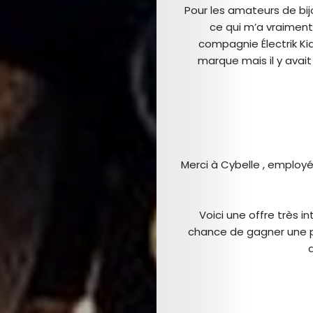
Pour les amateurs de bijou
ce qui m’a vraiment
compagnie Électrik Ki
marque mais il y avait
Merci à Cybelle , employé
Voici une offre très i
Arts
chance de gagner une pa
Comedy
Culture