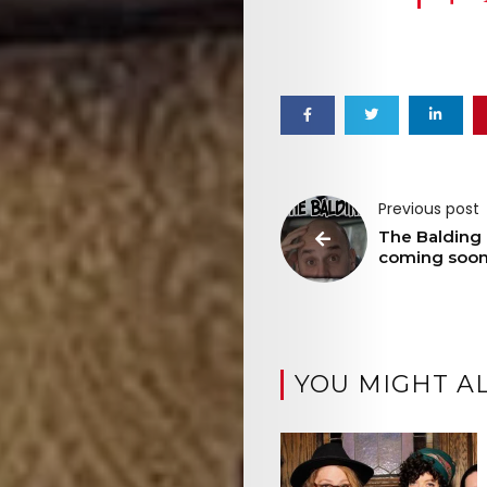
Mob
Search
Previous post
The Balding 
coming soo
YOU MIGHT AL