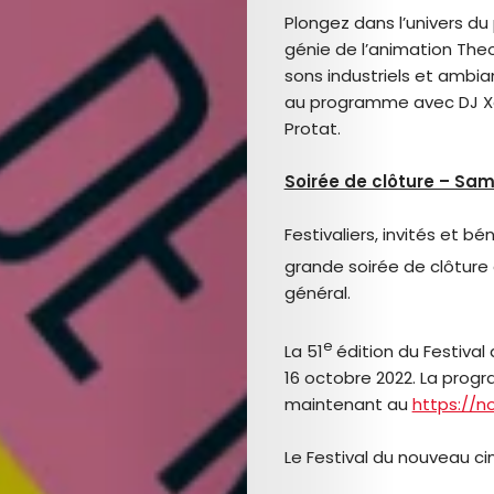
SERVICES
Plongez dans l’univers du
génie de l’animation The
Join
sons industriels et ambi
au programme avec DJ Xa
the
Protat.
Mob
Soirée de clôture – Sam
Festivaliers, invités et 
Search
grande soirée de clôture
général.
e
La 51
édition du Festiva
16 octobre 2022. La prog
maintenant au
https://n
Le Festival du nouveau c