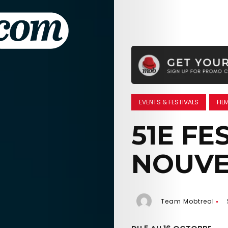
EVENTS & FESTIVALS
FIL
51E FE
NOUVE
Team Mobtreal