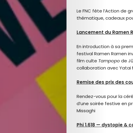
Arts
Le FNC fête l’Action de gr
thématique, cadeaux pou
Comedy
Lancement du Ramen Ram
Culture
En introduction à sa prem
The
festival Ramen Ramen inve
film culte
Tampopo
de Jū
Mob’s
collaboration avec Yatai 
Reel
Remise des prix des cou
TICKETS
Rendez-vous pour la céré
d’une soirée festive en 
&
Missaghi
EVENTS
Phi 1.618 — dystopie & c