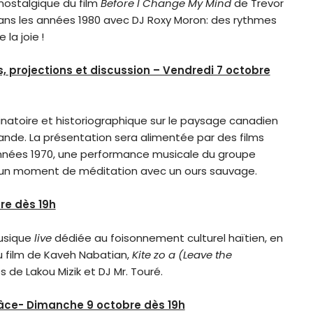
 nostalgique du film
Before I Change My Mind
de Trevor
ns les années 1980 avec DJ Roxy Moron: des rythmes
 la joie !
s, projections et discussion – Vendredi 7 octobre
ucinatoire et historiographique sur le paysage canadien
de. La présentation sera alimentée par des films
nées 1970, une performance musicale du groupe
n moment de méditation avec un ours sauvage.
bre dès 19h
usique
live
dédiée au foisonnement culturel haïtien, en
u film de Kaveh Nabatian,
Kite zo a (Leave the
de Lakou Mizik et DJ Mr. Touré.
râce- Dimanche 9 octobre dès 19h