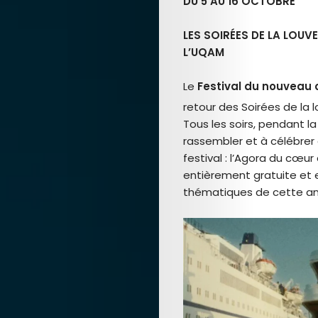
DU 5 AU 16 OCTOBRE
LES SOIRÉES DE LA LOUV
L’UQAM
Le
Festival du nouveau
retour des Soirées de la 
Tous les soirs, pendant la 
rassembler et à célébrer 
festival : l’Agora du cœu
entièrement gratuite et e
thématiques de cette a