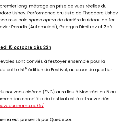
 premier long-métrage en prise de vues réelles du
odore Ushev. Performance bruitiste de Theodore Ushev,
ance musicale
space opera
de derrière le rideau de fer
vier Paradis (Automelodi), Georges Dimitrov et Zoé
edi 15 octobre dès 22h
bénévoles sont conviés à festoyer ensemble pour la
e
 de cette 51
édition du Festival, au cœur du quartier
l du nouveau cinéma (FNC) aura lieu à Montréal du 5 au
rammation complète du festival est à retrouver dès
ouveaucinema.ca/fr/
.
inéma est présenté par Québecor.