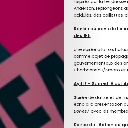
Inspirés par la tendresse
Anderson, replongeons da
acidulés, des paillettes, de
Rankin au pays de l’our
dès 19h
Une soirée à la fois hall
comme objet de propagan
gouvernementaux des an
Charbonneau/Amato et u
Ayiti ! – Samedi 8 octo
Soirée de danse et de m
écho à la présentation d
Bones),
avec les membres 
Soirée de l’Action de g