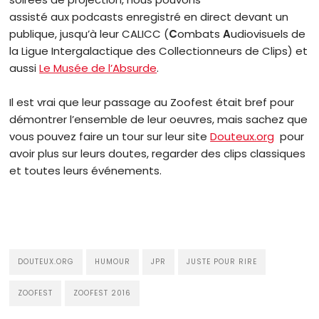
assisté aux podcasts enregistré en direct devant un
publique, jusqu’à leur CALICC (
C
ombats
A
udiovisuels de
la Ligue Intergalactique des Collectionneurs de Clips) et
aussi
Le Musée de l’Absurde
.
Il est vrai que leur passage au Zoofest était bref pour
démontrer l’ensemble de leur oeuvres, mais sachez que
vous pouvez faire un tour sur leur site
Douteux.org
pour
avoir plus sur leurs doutes, regarder des clips classiques
et toutes leurs événements.
DOUTEUX.ORG
HUMOUR
JPR
JUSTE POUR RIRE
ZOOFEST
ZOOFEST 2016