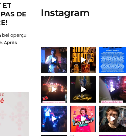
 ET
Instagram
 PAS DE
E!
n bel aperçu
e. Après