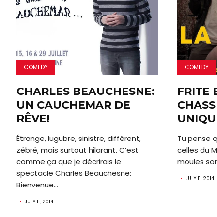
COMEDY
COMEDY
CHARLES BEAUCHESNE:
FRITE 
UN CAUCHEMAR DE
CHASS
RÊVE!
UNIQU
Étrange, lugubre, sinistre, différent,
Tu pense qu
zébré, mais surtout hilarant. C’est
celles du 
comme ça que je décrirais le
moules sont
spectacle Charles Beauchesne:
JULY 11, 2014
Bienvenue...
JULY 11, 2014