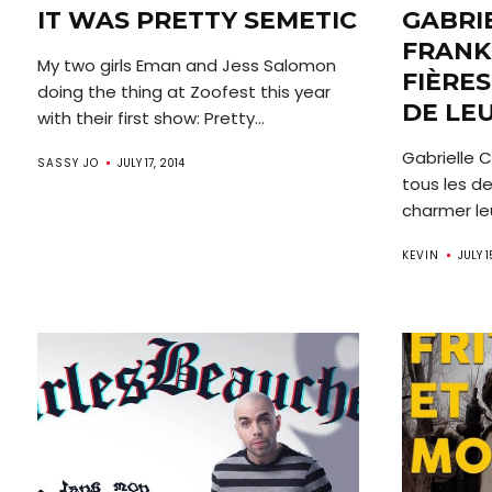
IT WAS PRETTY SEMETIC
GABRI
FRANK
My two girls Eman and Jess Salomon
FIÈRE
doing the thing at Zoofest this year
DE LE
with their first show: Pretty...
Gabrielle C
SASSY JO
JULY 17, 2014
tous les d
charmer leu
KEVIN
JULY 1