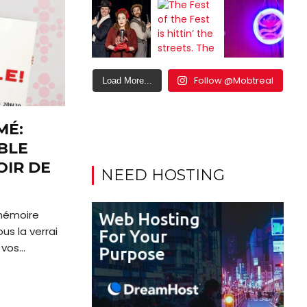
Follow @Mobtreal
Load More...
MÉ:
BLE
OIR DE
NEED HOSTING
mémoire
us la verrai
os...