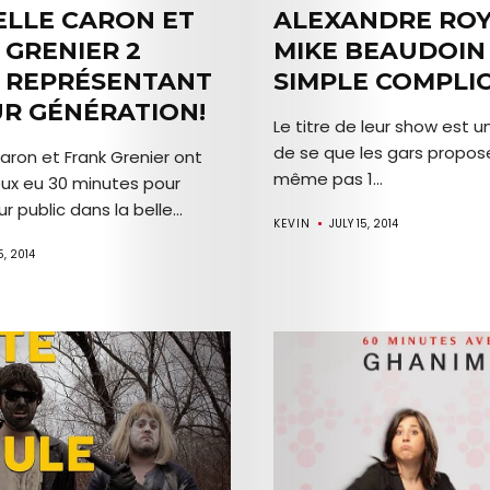
ELLE CARON ET
ALEXANDRE ROY
Mob’s
 GRENIER 2
MIKE BEAUDOIN
Reel
S REPRÉSENTANT
SIMPLE COMPLIC
UR GÉNÉRATION!
Le titre de leur show est u
TICKETS
de se que les gars propos
aron et Frank Grenier ont
même pas 1...
&
eux eu 30 minutes pour
r public dans la belle...
KEVIN
JULY 15, 2014
EVENTS
5, 2014
SERVICES
Join
the
Mob