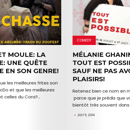
Search
COMEDY
ET MOULE: LA
MÉLANIE GHANI
E: UNE QUÊTE
TOUT EST POSSI
E EN SON GENRE!
SAUF NE PAS AV
PLAISIRS!
e les meilleures frites son
McDo et que les meilleures
Retenez bien ce nom en 
 celles du Cora?...
parce que je prédis que vo
bientôt très souvent dans v
JULY 11, 2014