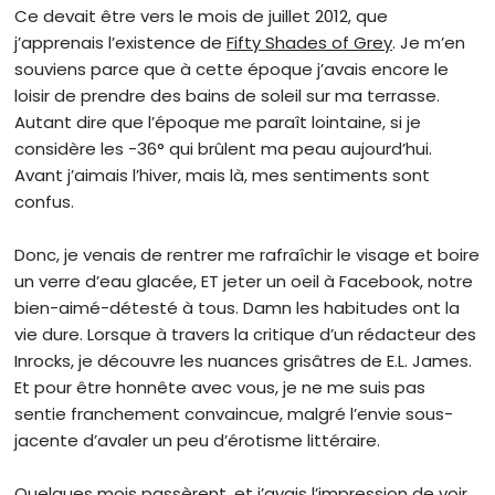
Ce devait être vers le mois de juillet 2012, que
j’apprenais l’existence de
Fifty Shades of Grey
. Je m’en
souviens parce que à cette époque j’avais encore le
loisir de prendre des bains de soleil sur ma terrasse.
Autant dire que l’époque me paraît lointaine, si je
considère les -36° qui brûlent ma peau aujourd’hui.
Avant j’aimais l’hiver, mais là, mes sentiments sont
confus.
Donc, je venais de rentrer me rafraîchir le visage et boire
un verre d’eau glacée, ET jeter un oeil à Facebook, notre
bien-aimé-détesté à tous. Damn les habitudes ont la
vie dure. Lorsque à travers la critique d’un rédacteur des
Inrocks, je découvre les nuances grisâtres de E.L. James.
Et pour être honnête avec vous, je ne me suis pas
sentie franchement convaincue, malgré l’envie sous-
jacente d’avaler un peu d’érotisme littéraire.
Quelques mois passèrent, et j’avais l’impression de voir